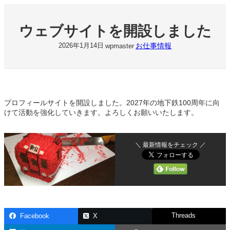
内
容
ウェブサイトを開設しました
を
ス
お仕事情報
2026年1月14日
wpmaster
キ
ッ
プ
プロフィールサイトを開設しました。2027年の地下鉄100周年に向
けて活動を強化していきます。よろしくお願いいたします。
＼ 最新情報をチェック ／
Threads
Facebook
X