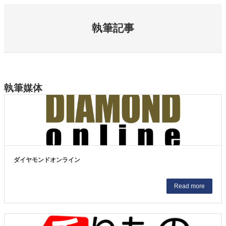
内
容
執筆記事
を
ス
キ
ッ
プ
執筆媒体
ダイヤモンドオンライン
Read more