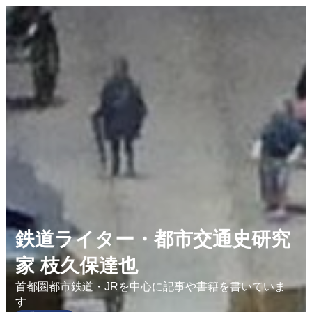
内
容
を
ス
キ
ッ
プ
鉄道ライター・都市交通史研究
家 枝久保達也
首都圏都市鉄道・JRを中心に記事や書籍を書いていま
す