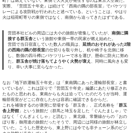
町）は燃えていない。東側で大火災が発生するのは東京大空襲だ。
実際、『営団五十年史』は続けて「西南の隅の部長室」でバケツリ
レーによる攻防戦が行われたと述べている。ということは、やはり
火は稲荷町寄りの東側ではなく、南側から迫ってきたはずである。
営団本社ビルの周辺には大小の旅館が密集していたが、
南側に隣
接する群玉舎
という旅館や東側一帯の民家が燃え始めた。
営団で当日宿直していた数人の職員は、
延焼のおそれがあった2階
の西南の隅の部長室
の仕切りを取り外し、机や椅子を北側に移
し、数個の四斗樽にバケツリレーで水を運び、懸命に防火に努め
た。
群玉舎が焼け落ちてようやく火勢が衰え
、同時に風向きも変
り、幸い大事に至らなかった。
なお『地下鉄運輸五十年史』は「東南隅にあった運輸部長室」と書
いているが、これは誤りで『営団五十年史』編纂にあたり修正され
たものと思われる。東南からも火は迫っていたのだろうが当時、運
輸部長室がどこに存在したかは容易に確認できるからだ。
これを補強するのが唐突に登場する「群玉舎」、正式名称を「
群玉
舎上野館
」という旅館だ（群馬と埼玉を足した「ぐんたましゃ」で
はなく「ぐんぎょくしゃ」と読む）。東北線、常磐線からの「おの
ぼり客」御用達の旅館だったそうで、周辺には同様の旅館が林立し
ていた。こうした歴史から、東上野には今でも非チェーン系のビジ