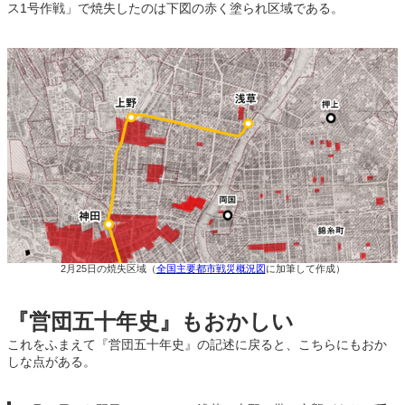
ス1号作戦」で焼失したのは下図の赤く塗られ区域である。
2月25日の焼失区域（
全国主要都市戦災概況図
に加筆して作成）
『営団五十年史』もおかしい
これをふまえて『営団五十年史』の記述に戻ると、こちらにもおか
しな点がある。