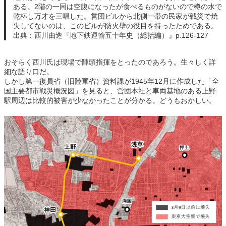
ある。2階の一同は空腹になったが食べるものがないので樽の水で
乾杯し万才を三唱した。営団ビルから北側一帯の民家が戦災で焼
失してないのは、このビルが防火壁の役目を持ったためである。
出典：西川由造『地下鉄運輸五十年史（総括編）』p.126-127
おそらく西川氏は現場で陣頭指揮をとったのであろう。生々しく詳
細な語り口だ。
しかし第一復員省（旧陸軍省）資料課が1945年12月に作成した「全
国主要都市戦災概況図」を見ると、営団本社と車両基地のある上野
駅周辺は比較的被害が少なかったことが分かる。どうもおかしい。