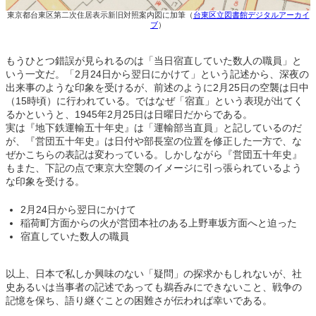
東京都台東区第二次住居表示新旧対照案内図に加筆（
台東区立図書館デジタルアーカイ
ブ
）
もうひとつ錯誤が見られるのは「当日宿直していた数人の職員」と
いう一文だ。「2月24日から翌日にかけて」という記述から、深夜の
出来事のような印象を受けるが、前述のように2月25日の空襲は日中
（15時頃）に行われている。ではなぜ「宿直」という表現が出てく
るかというと、1945年2月25日は日曜日だからである。
実は『地下鉄運輸五十年史』は「運輸部当直員」と記しているのだ
が、『営団五十年史』は日付や部長室の位置を修正した一方で、な
ぜかこちらの表記は変わっている。しかしながら『営団五十年史』
もまた、下記の点で東京大空襲のイメージに引っ張られているよう
な印象を受ける。
2月24日から翌日にかけて
稲荷町方面からの火が営団本社のある上野車坂方面へと迫った
宿直していた数人の職員
以上、日本で私しか興味のない「疑問」の探求かもしれないが、社
史あるいは当事者の記述であっても鵜呑みにできないこと、戦争の
記憶を保ち、語り継ぐことの困難さが伝われば幸いである。