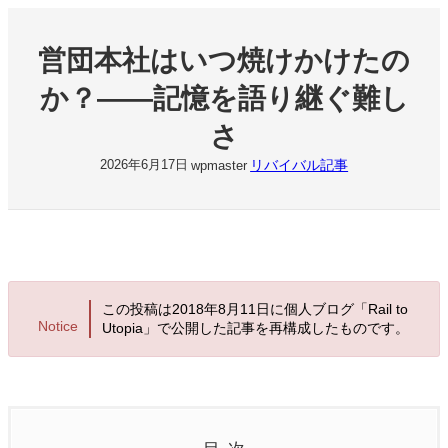
内
容
営団本社はいつ焼けかけたの
を
ス
か？――記憶を語り継ぐ難し
キ
ッ
さ
プ
リバイバル記事
2026年6月17日
wpmaster
この投稿は2018年8月11日に個人ブログ「Rail to
Notice
Utopia」で公開した記事を再構成したものです。