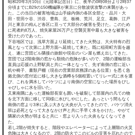
昭和20年3月10日（元陸軍記念日）に、夜半の0時08分より2時37
分頃までにB29の150機編隊が東京に分散波状攻撃の来襲があっ
た。この当日の被害地域は山手線内側の各区全部と・品川・大
田・世田ケ谷、渋谷、豊島、北、板橋、荒川、足立、葛飾、江戸
川と東京の殆んど各区に亘って大部分の被害を受けた。このため
に死者約8万人、焼失家屋26万戸と空襲災害中最も大きな被害を
受けたのであった。
下谷地区では、浅草方面より延焼してきた火勢は、大火特有の烈
風となって次第に上野方面へ延焼して来た。既に稲荷町方面を越
え、遂に営団ビル隣接の旅館や現在のパン屋も燃え出してきた。
営団では2階南側の窓から類焼の危険が多いので、2階の運輸部当
直員は応援の上野駅員と共に一体となって、先ず南側の窓に近い
机や椅子、書類戸棚（現在の営業部庶務課のある位置）を悉く急
拠北側の窓付近に移し大きな酒樽を5個程置いてリレー式に水を運
び、これを満水してバケツにより南側の空室になった場所をびし
ゃびしゃに水を旧いた。
又東南隅にあった運輸部長室も囲いを破裂して部屋内の凡ての物
を北下方面に移して同様に水びしやにした。あっという間もなく
南側の窓より3米に及ぶ大きな火炎が入ってきたので、バケツ消火
班は必死となって大きなかけ声と共に手早く水をかけた。やがて
隣家の火勢が弱まると共に・窓より入った火炎もなくなってき
た。
若し2階が焼失すると、階段やエレベーターによって上層階の火災
危険は大きくなるので、2階の防火でこのビルの災害を厄れたので