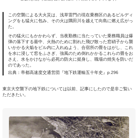
この空襲による大火災は、浅草雷門の現在乗務区のあるビルディ
ングをも猛火に包み、その火は隅田川を越えて向島に燃え広がっ
た。
その猛火にもかかわらず、当夜勤務に当たっていた乗務職員は爆
弾の落下する最中、火熱のために割れた飛び散った窓硝子から襲
いかかる火焔をビル内に入れぬよう、合宿所の畳をはがし、これ
を水に浸して窓をふさぎ、強風のため倒れかかるこれらの畳をお
さえ、水をかけながら必死の防火に挺身し、職場の焼失を防いだ
のであった。
出典：帝都高速度交通営団『地下鉄運輸五十年史』p.296
東京大空襲下の地下鉄については以前、記事にしたので是非ご覧い
ただきたい。