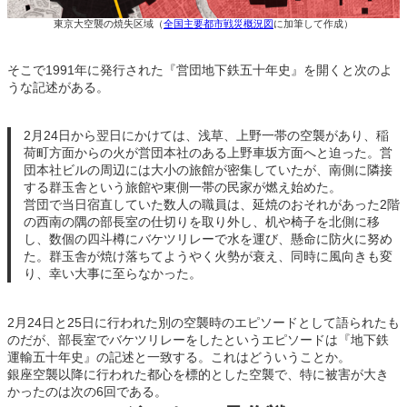
東京大空襲の焼失区域（
全国主要都市戦災概況図
に加筆して作成）
そこで1991年に発行された『営団地下鉄五十年史』を開くと次のよ
うな記述がある。
2月24日から翌日にかけては、浅草、上野一帯の空襲があり、稲
荷町方面からの火が営団本社のある上野車坂方面へと迫った。営
団本社ビルの周辺には大小の旅館が密集していたが、南側に隣接
する群玉舎という旅館や東側一帯の民家が燃え始めた。
営団で当日宿直していた数人の職員は、延焼のおそれがあった2階
の西南の隅の部長室の仕切りを取り外し、机や椅子を北側に移
し、数個の四斗樽にバケツリレーで水を運び、懸命に防火に努め
た。群玉舎が焼け落ちてようやく火勢が衰え、同時に風向きも変
り、幸い大事に至らなかった。
2月24日と25日に行われた別の空襲時のエピソードとして語られたも
のだが、部長室でバケツリレーをしたというエピソードは『地下鉄
運輸五十年史』の記述と一致する。これはどういうことか。
銀座空襲以降に行われた都心を標的とした空襲で、特に被害が大き
かったのは次の6回である。