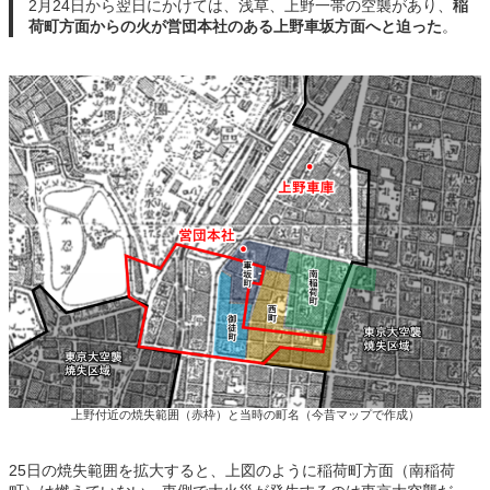
2月24日から翌日にかけては、浅草、上野一帯の空襲があり、
稲
荷町方面からの火が営団本社のある上野車坂方面へと迫った
。
上野付近の焼失範囲（赤枠）と当時の町名（今昔マップで作成）
25日の焼失範囲を拡大すると、上図のように稲荷町方面（南稲荷