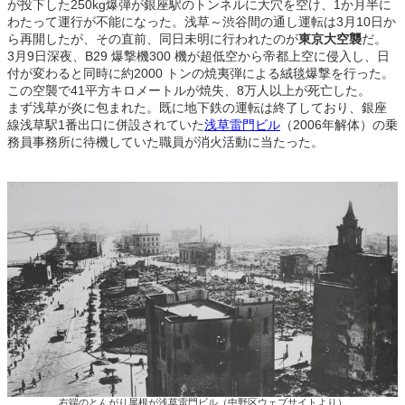
が投下した250kg爆弾が銀座駅のトンネルに大穴を空け、1か月半に
わたって運行が不能になった。浅草～渋谷間の通し運転は3月10日か
ら再開したが、その直前、同日未明に行われたのが
東京大空襲
だ。
3月9日深夜、B29 爆撃機300 機が超低空から帝都上空に侵入し、日
付が変わると同時に約2000 トンの焼夷弾による絨毯爆撃を行った。
この空襲で41平方キロメートルが焼失、8万人以上が死亡した。
まず浅草が炎に包まれた。既に地下鉄の運転は終了しており、銀座
線浅草駅1番出口に併設されていた
浅草雷門ビル
（2006年解体）の乗
務員事務所に待機していた職員が消火活動に当たった。
右端のとんがり屋根が浅草雷門ビル（中野区ウェブサイトより）