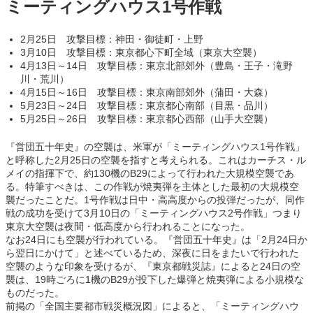
ミーティングハウス1号作戦
2月25日 攻撃目標：神田・御徒町・上野
3月10日 攻撃目標：東京都心下町全域（東京大空襲）
4月13日～14日 攻撃目標：東京北部郊外（豊島・王子・滝野
川・荒川）
4月15日～16日 攻撃目標：東京南部郊外（蒲田・大森）
5月23日～24日 攻撃目標：東京都心南部（目黒・品川）
5月25日～26日 攻撃目標：東京都心西部（山手大空襲）
『営団五十年史』の空襲は、米軍が「ミーティングハウス1号作戦」
と呼称した2月25日の空襲を指すと考えられる。これはカーチス・ル
メイの指揮下で、約130機のB29によって行われた大規模空襲であ
る。特筆すべきは、この作戦が焼夷弾を主体とした最初の大規模空
襲だったことだ。1号作戦は日中・高高度からの投弾だったが、同作
戦の成功を受けて3月10日の「ミーティングハウス2号作戦」つまり
東京大空襲は夜間・低高度から行われることになった。
なお24日にも空襲が行われている。『営団五十年史』は「2月24日か
ら翌日にかけて」と述べているため、深夜に日をまたいで行われた
空襲のような印象を受けるが、『東京都戦災誌』によると24日の空
襲は、19時ごろに1機のB29が投下した爆弾と焼夷弾による小規模な
ものだった。
前掲の「全国主要都市戦災概況図」によると、「ミーティングハウ