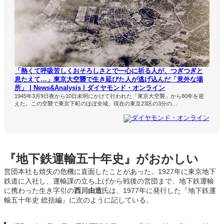
「熱くて呼吸苦しくおそろしさとで一心に祈る人が、つぎつぎと
息たえて…」東京大空襲で生き延びた人が逃げ込んだ「意外な場
所」 | News&Analysis | ダイヤモンド・オンライン
1945年3月9日夜から10日未明にかけて行われた「東京大空襲」から80年を迎
えた。この空襲で東京下町のほぼ全域、現在の東京23区の3分の…
ダイヤモンド・オンライン
『地下鉄運輸五十年史』がおかしい
営団本社も焼失の危機に直面したことがあった。1927年に東京地下
鉄道に入社し、運輸課の立ち上げから戦後の営団まで、地下鉄運輸
に携わった生き字引の
西川由造
氏は、1977年に発行した『地下鉄運
輸五十年史 総括編』に次のように記している。