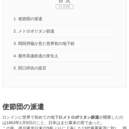
目次
CLOSE
1.
使節団の派遣
2.
メトロポリタン鉄道
3.
岡田摂蔵が見た世界初の地下鉄
4.
都市高速鉄道の芽生え
5.
田口卯吉の提言
使節団の派遣
ロンドンに世界で初めての地下鉄
メトロポリタン鉄道
が開業したの
は1863年1月9日のこと。日本はまだ幕末の世であった。
この年、徳川家光以来229年ぶりに上洛した13代将軍家茂に対し、朝