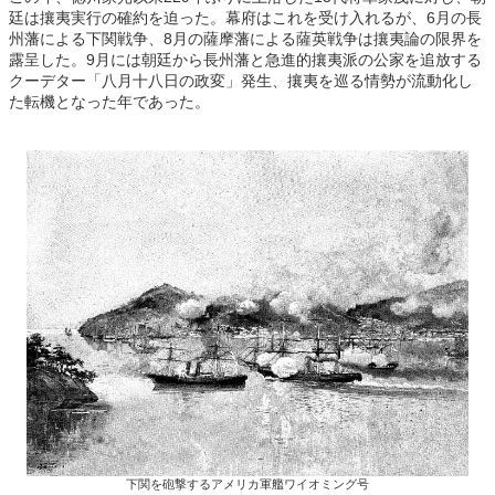
廷は攘夷実行の確約を迫った。幕府はこれを受け入れるが、6月の長
州藩による下関戦争、8月の薩摩藩による薩英戦争は攘夷論の限界を
露呈した。9月には朝廷から長州藩と急進的攘夷派の公家を追放する
クーデター「八月十八日の政変」発生、攘夷を巡る情勢が流動化し
た転機となった年であった。
下関を砲撃するアメリカ軍艦ワイオミング号