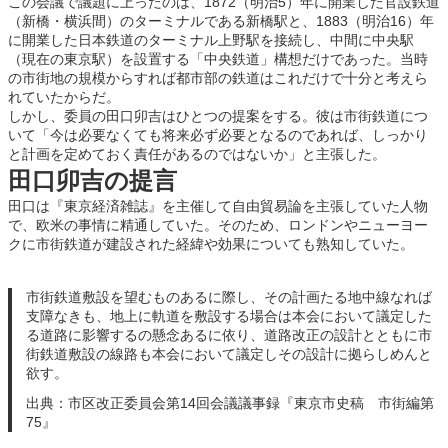
この会議で議題に上ったのは、1872（明治5）年に開業した官設鉄道
（新橋・横浜間）のターミナルである新橋駅と、1883（明治16）年
に開業した日本鉄道のターミナル上野駅を接続し、中間に中央駅
（現在の東京駅）を設置する「中央鉄道」構想だけであった。当時
の市街地の規模からすれば都市部の鉄道はこれだけで十分と考えら
れていたからだ。
しかし、委員の田口卯吉はひとつの提案をする。彼は市街鉄道につ
いて「今は必要なくても将来必ず必要となるのであれば、しっかり
と計画を定めておく責任があるのではないか」と主張した。
田口卯吉の提言
田口は『東京経済雑誌』を主催して自由貿易論を主張していた人物
で、欧米の事情に精通していた。そのため、ロンドンやニューヨー
クに市街鉄道が建設された経緯や効果についても熟知していた。
市街鉄道敷設を望むものあるに際し、その計画たる地中線なれば
支障なきも、地上に軌道を敷設する場合は本会において議定した
る道路に影響するの懸念あるに依り、道路改正の設計とともに市
街鉄道敷設の線路も本会において議定しその設計に拠らしめんと
欲す。
出典：市区改正委員会第14回会議議事録『東京市史稿 市街編第
75』