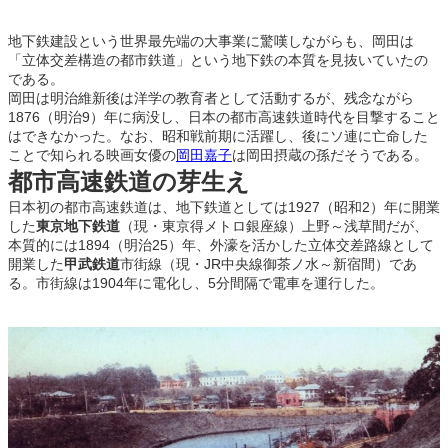
地下鉄建設という世界最先端の大事業に驚嘆しながらも、岡田は
「立体交差構造の都市鉄道」という地下鉄の本質を見抜いていたの
である。
岡田は明治維新後は洋学の教育者として活動するが、残念ながら
1876（明治9）年に病没し、日本の都市高速鉄道時代を目撃すること
はできなかった。なお、昭和戦前期に活躍し、後にソ連に亡命した
ことで知られる映画女優の
岡田嘉子
は岡田摂蔵の孫だそうである。
都市高速鉄道の芽生え
日本初の都市高速鉄道は、地下鉄道としては1927（昭和2）年に開業
した
東京地下鉄道
（現・東京得メトロ銀座線）上野～浅草間だが、
本質的には1894（明治25）年、外濠を活かした立体交差路線として
開業した
甲武鉄道
市街線（現・JR中央線御茶ノ水～新宿間）であ
る。市街線は1904年に電化し、5分間隔で電車を運行した。