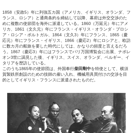
1858（安政5）年に列強五カ国（アメリカ、イギリス、オランダ、フ
ランス、ロシア）と通商条約を締結して以降、幕府は外交交渉のた
めに複数の使節団を海外に派遣している。1860（万延元）年にアメ
リカ、1861（文久元）年にフランス・イギリス・オランダ・プロシ
ア・ロシア・ポルトガル、1864（文久3）年にフランス、1865（慶
応元）年にフランス・イギリス、1866（慶応2）年にロシアと、欧訪
に数カ月の船旅を要した時代にしては、かなりの頻度と言えるだろ
う。1867（慶応3）年にはフランスでパリ万国博覧会に出展、ナポレ
オン3世に謁見した後、イギリス、スイス、オランダ、ベルギー、イ
タリアを歴訪している。
このうち1865年の使節団は、外国奉行
柴田剛中
を特使として、横須
賀製鉄所創設のための技師の雇い入れ、機械用具買付けの交渉を目
的としてイギリス・フランスに派遣されたものだ。