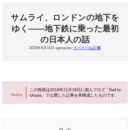
内
容
サムライ、ロンドンの地下を
を
ス
ゆく――地下鉄に乗った最初
キ
ッ
の日本人の話
プ
リバイバル記事
2026年5月16日
wpmaster
この投稿は2018年11月18日に個人ブログ「Rail to
Notice
Utopia」で公開した記事を再構成したものです。