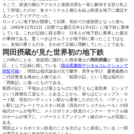
そこで、鉄道の都心アクセスと道路渋滞を一挙に解決する切り札と
して登場したのが、各ターミナルと都心を結ぶ鉄道を地下に建設す
るというアイデアだった。
ロンドンに地下鉄が開業して以降、初めての使節団となった彼ら
は、1865年12月21日（旧暦では慶応元年11月4日）に地下鉄に乗車
している。これが記録に残る限り、日本人が地下鉄に乗車した最古
の事例である。驚くべきはサムライが地下鉄に乗ったことではな
い。未知の乗りものを、きわめて正確に理解していたことである。
岡田摂蔵が見た世界初の地下鉄
この時のことを、使節団に随行した熊本藩士の
岡田摂蔵
が「航西小
記」として記録に残している（
国会図書館デジタルコレクションで
閲覧可能
）。岡田は福沢諭吉の元で蘭学、英学を学び、慶應義塾の
二代目塾長を務めた人物であり、「航西小記」という題は福沢の
「西航記」に倣ったものである。
航西小記に「平地および屋上ならびに地下ともに蒸気車、ビショプ
という路都合三道なり」とあることから、彼らはビショップス・ロ
ード駅、現在のパディントン駅から乗車したのだろう。パディント
ン駅にはグレートウェスタン鉄道（現在のナショナルレール）の頭
端式ホームが地平に、メトロポリタン鉄道のインナー・サークル線
のホームが地下に、ハマースミスアンドシティ線のホームが高架に
ある。
岡田はメトロポリタン鉄道のことを次のように表現している（一部
の漢字をカナに改め読みやすくした）。