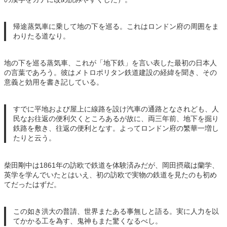
帰途蒸気車に乗して地の下を巡る。これはロンドン府の周囲をま
わりたる道なり。
地の下を巡る蒸気車、これが「地下鉄」を言い表した最初の日本人
の言葉であろう。彼はメトロポリタン鉄道建設の経緯を聞き、その
意義と効用を書き記している。
すでに平地および屋上に線路を設け汽車の通路となされども、人
民なお往返の便利欠くところあるが故に、両三年前、地下を掘り
鉄路を敷き、往返の便利となす。よってロンドン府の繁華一増し
たりと云う。
柴田剛中は1861年の訪欧で鉄道を体験済みだが、岡田摂蔵は蘭学、
英学を学んでいたとはいえ、初の訪欧で実物の鉄道を見たのも初め
てだったはずだ。
この如き洪大の普請、世界またある事無しと語る。実に人力を以
てかかる工を為す、鬼神もまた驚くなるべし。