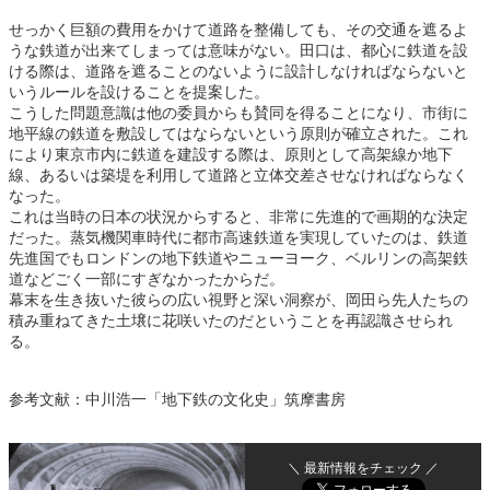
せっかく巨額の費用をかけて道路を整備しても、その交通を遮るよ
うな鉄道が出来てしまっては意味がない。田口は、都心に鉄道を設
ける際は、道路を遮ることのないように設計しなければならないと
いうルールを設けることを提案した。
こうした問題意識は他の委員からも賛同を得ることになり、市街に
地平線の鉄道を敷設してはならないという原則が確立された。これ
により東京市内に鉄道を建設する際は、原則として高架線か地下
線、あるいは築堤を利用して道路と立体交差させなければならなく
なった。
これは当時の日本の状況からすると、非常に先進的で画期的な決定
だった。蒸気機関車時代に都市高速鉄道を実現していたのは、鉄道
先進国でもロンドンの地下鉄道やニューヨーク、ベルリンの高架鉄
道などごく一部にすぎなかったからだ。
幕末を生き抜いた彼らの広い視野と深い洞察が、岡田ら先人たちの
積み重ねてきた土壌に花咲いたのだということを再認識させられ
る。
参考文献：中川浩一「地下鉄の文化史」筑摩書房
＼ 最新情報をチェック ／