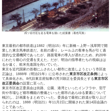
四ツ谷付近を走る電車を描いた絵葉書（着色写真）
東京最初の都市鉄道は1882（明治15）年に新橋～上野～浅草間で開
業した東京馬車鉄道だ。名前の通り、レール上の客車を馬が引く過
渡的な交通機関であったが、路面電車の導入が遅れたため、約20年
にわたり都心の交通を支えた。だが、明治の指導者たちの視線はは
るか遠く、欧米先進国を向いていた。
東京を近代国家の首都にふさわしい都市に改造しようという市区改
正論は、1888年（明治21年）に公布された
東京市区改正条例
によっ
て具体化され、8代目東京府知事の芳川顕正を委員長とする
東京市区
改正委員会
の設置に至った。
東京市区改正委員会は街路、公園、港湾といったインフラや、官庁
街や市場など都市機能の整備といった都市のあらゆる要素について
検討し、計画案をまとめていった。委員会で最初に鉄道が取り上げ
られたのは、1888（明治21）年11月2日に開催された第14回会議の
ことであった。